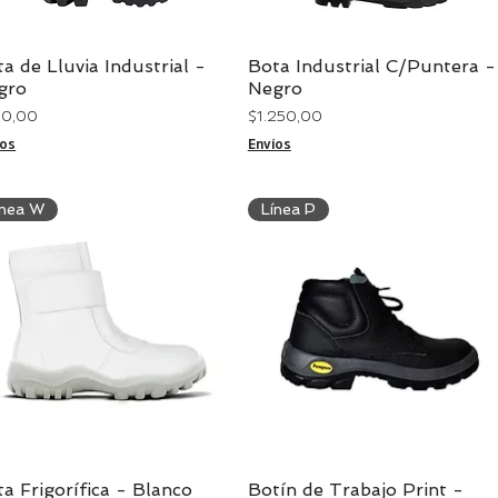
a de Lluvia Industrial -
Bota Industrial C/Puntera -
Vista rápida
Vista rápida
gro
Negro
cio
Precio
20,00
$ 1.250,00
íos
Envíos
ínea W
Línea P
a Frigorífica - Blanco
Botín de Trabajo Print -
Vista rápida
Vista rápida