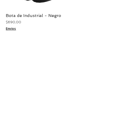
Bota de Industrial - Negro
Vista rápida
Precio
$ 690,00
Envíos