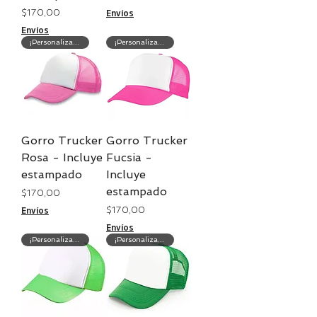
Precio
$ 170,00
Envíos
Envíos
¡Personalización gratis!
¡Personalización gratis!
Gorro Trucker
Gorro Trucker
Rosa - Incluye
Fucsia -
estampado
Incluye
estampado
Precio
$ 170,00
Precio
$ 170,00
Envíos
Envíos
¡Personalización gratis!
¡Personalización gratis!