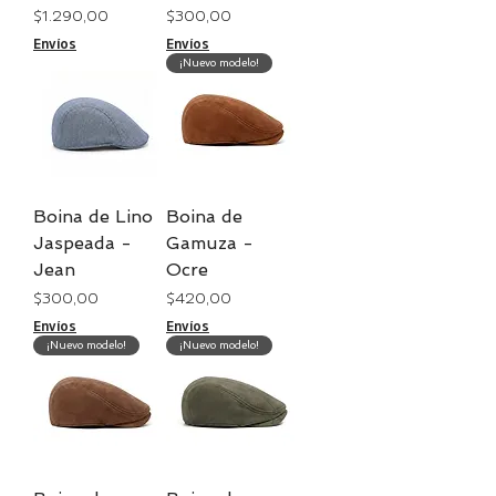
Precio
Precio
$ 1.290,00
$ 300,00
Envíos
Envíos
¡Nuevo modelo!
Boina de Lino
Boina de
Jaspeada -
Gamuza -
Jean
Ocre
Precio
Precio
$ 300,00
$ 420,00
Envíos
Envíos
¡Nuevo modelo!
¡Nuevo modelo!