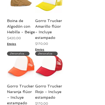
Boina de
Gorro Trucker
Algodón con
Amarillo flúor
Hebilla - Beige
- Incluye
estampado
Precio
$ 420,00
Precio
$ 170,00
Envíos
Envíos
¡Personalización gratis!
¡Personalización gratis!
Gorro Trucker
Gorro Trucker
Naranja flúor
Rojo - Incluye
- Incluye
estampado
estampado
Precio
$ 170,00