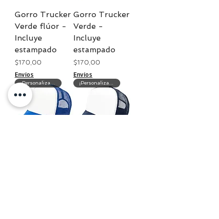
Gorro Trucker
Gorro Trucker
Verde flúor -
Verde -
Incluye
Incluye
estampado
estampado
Precio
Precio
$ 170,00
$ 170,00
Envíos
Envíos
¡Personalización gratis!
¡Personalización gratis!
Gorro Trucker
Gorro Trucker
Azul Francia -
Azul marino -
Incluye
Incluye
estampado
estampado
Precio
Precio
$ 170,00
$ 170,00
Envíos
Envíos