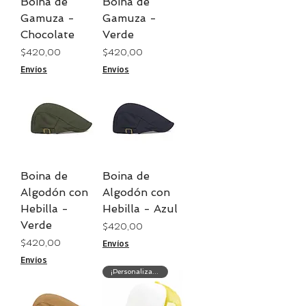
Boina de
Boina de
Gamuza -
Gamuza -
Chocolate
Verde
Precio
Precio
$ 420,00
$ 420,00
Envíos
Envíos
Boina de
Boina de
Algodón con
Algodón con
Hebilla -
Hebilla - Azul
Verde
Precio
$ 420,00
Precio
$ 420,00
Envíos
Envíos
¡Personalización gratis!