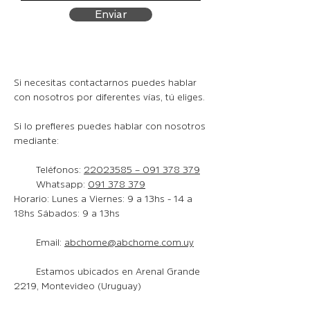
Enviar
Si necesitas contactarnos puedes hablar
con nosotros por diferentes vías, tú eliges.
Si lo prefieres puedes hablar con nosotros
mediante:
Teléfonos:
22023585
–
091 378 379
Whatsapp:
091 378 379
Horario: Lunes a Viernes: 9 a 13hs - 14 a
18hs Sábados: 9 a 13hs
Email:
abchome@abchome.com.uy
Estamos ubicados en
Arenal Grande
2219, Montevideo (Uruguay)