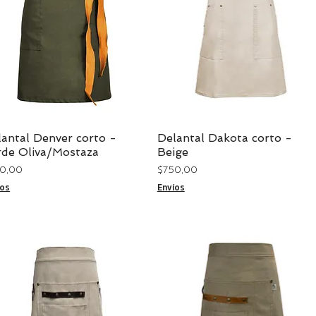
antal Denver corto -
Delantal Dakota corto -
Vista rápida
Vista rápida
rde Oliva/Mostaza
Beige
cio
Precio
50,00
$ 750,00
íos
Envíos