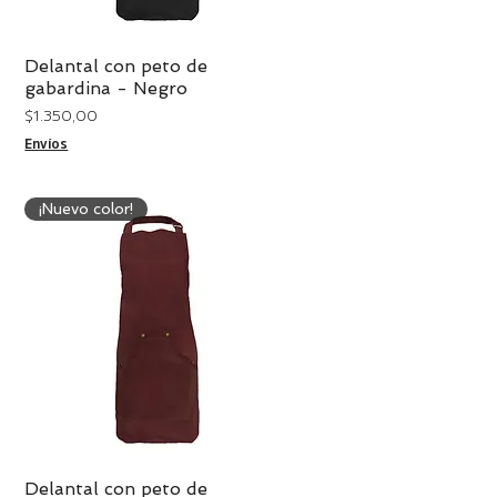
Delantal con peto de
Vista rápida
gabardina - Negro
Precio
$ 1.350,00
Envíos
¡Nuevo color!
Delantal con peto de
Vista rápida