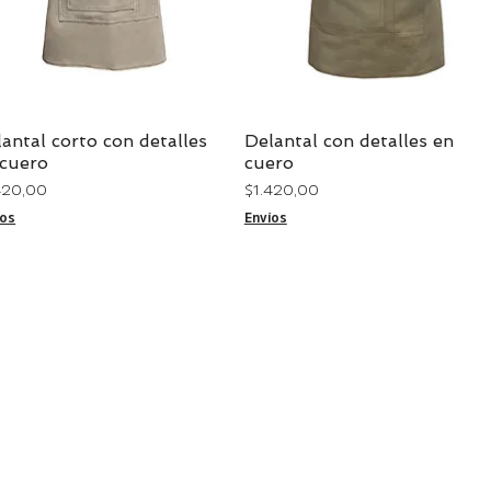
antal corto con detalles
Delantal con detalles en
Vista rápida
Vista rápida
 cuero
cuero
cio
Precio
.420,00
$ 1.420,00
íos
Envíos
DIRECCIÓN
Arenal Grande 2069
Montevideo,
Uruguay