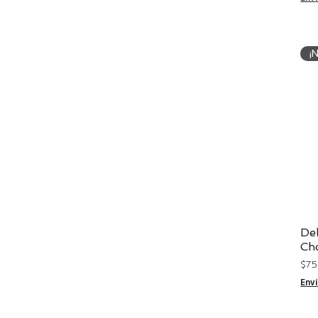
¡
Del
Ch
Pre
$ 7
Env