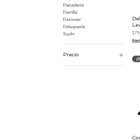
Panadería
Parrilla
Del
Patissier
La
Peluquería
Pre
$ 7
Sushi
Env
Precio
¡
420 UYU
4730 UYU
Co