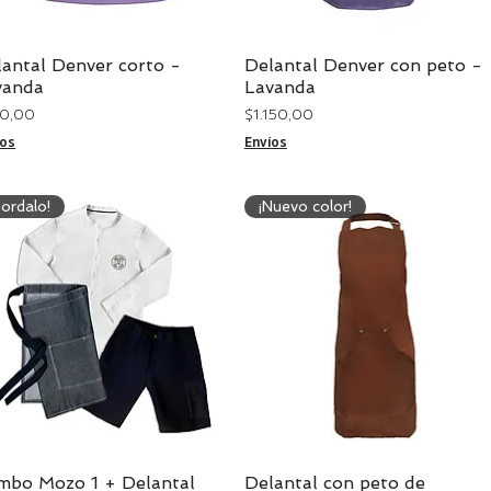
antal Denver corto -
Delantal Denver con peto -
Vista rápida
Vista rápida
vanda
Lavanda
cio
Precio
50,00
$ 1.150,00
íos
Envíos
Bordalo!
¡Nuevo color!
mbo Mozo 1 + Delantal
Delantal con peto de
Vista rápida
Vista rápida