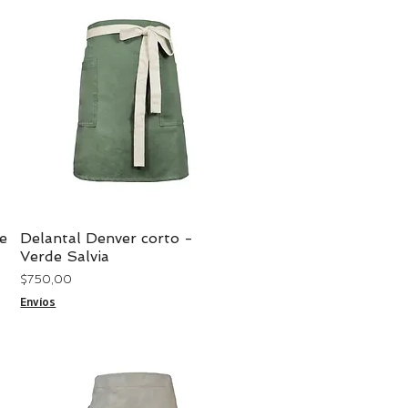
e
Delantal Denver corto -
Vista rápida
Verde Salvia
Precio
$ 750,00
Envíos