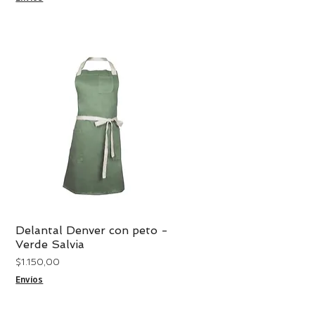
Delantal Denver con peto -
Vista rápida
Verde Salvia
Precio
$ 1.150,00
Envíos