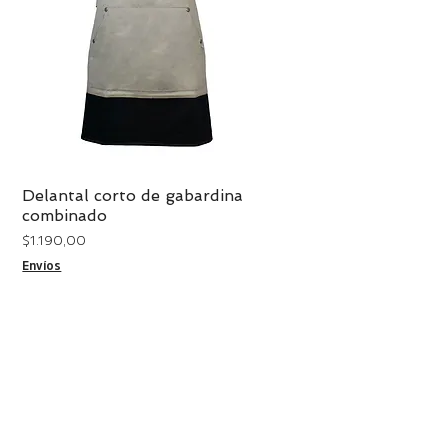
Delantal corto de gabardina
Vista rápida
combinado
Precio
$ 1.190,00
Envíos