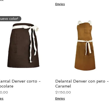
Envíos
Nuevo color!
antal Denver corto -
Delantal Denver con peto -
Vista rápida
Vista rápida
ocolate
Caramel
cio
Precio
50,00
$ 1.150,00
íos
Envíos