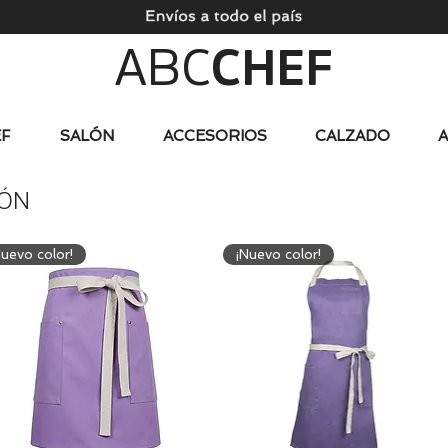
ABC
CHEF
F
SALÓN
ACCESORIOS
CALZADO
LÓN
Nuevo color!
¡Nuevo color!