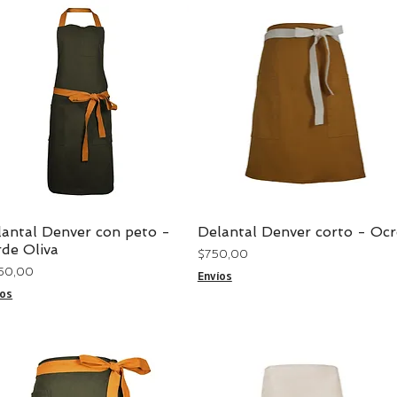
lantal Denver con peto -
Delantal Denver corto - Ocr
Vista rápida
Vista rápida
rde Oliva
Precio
$ 750,00
cio
.150,00
Envíos
íos