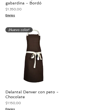
gabardina - Bordó
Precio
$ 1.350,00
Envíos
¡Nuevo color!
Delantal Denver con peto -
Vista rápida
Chocolate
Precio
$ 1.150,00
Envíos