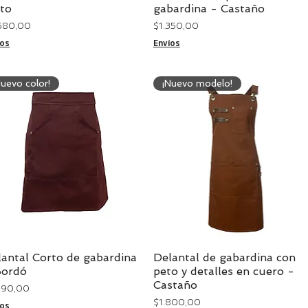
rto
gabardina - Castaño
cio
Precio
.580,00
$ 1.350,00
íos
Envíos
Nuevo color!
¡Nuevo modelo!
lantal Corto de gabardina
Delantal de gabardina con
Vista rápida
Vista rápida
Bordó
peto y detalles en cuero -
Castaño
cio
.290,00
Precio
$ 1.800,00
íos