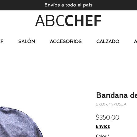
ABC
CHEF
F
SALÓN
ACCESORIOS
CALZADO
Bandana de
SKU: CH1708JA
Precio
$ 350,00
Envíos
Color
*