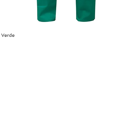
 Verde
Vista rápida
DIRECCIÓN
Arenal Grande 2069
Montevideo,
Uruguay