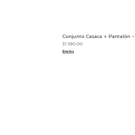
Conjunto Casaca + Pantalón -
Precio
$ 1.390,00
Envíos
CONTACTO
29244234 - 099864853
abchome@abchome.com.uy