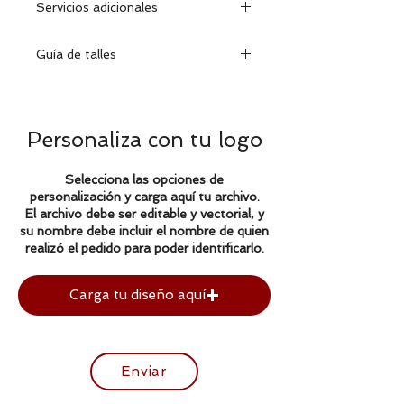
Servicios adicionales
la compra, podrá cambiar la prenda
encontrándose la misma en
Se puede personalizar con su
excelentes condiciones con su
Guía de talles
nombre o logo de la empresa.
etiqueta y factura correspondiente.
Realizamos bordados y
Encontrá tu talle:
mirá cómo medirte
estampados.
Personaliza con tu logo
XS
S
M
L
XL
XXL
Pecho
44
46
53,5
56
58
61
Selecciona las opciones de
personalización y carga aquí tu archivo.
Largo
65
66
67,5
69
69
71,5
El archivo debe ser editable y vectorial, y
su nombre debe incluir el nombre de quien
realizó el pedido para poder identificarlo.
Medidas contempladas en
centímetros.
Carga tu diseño aquí
Enviar