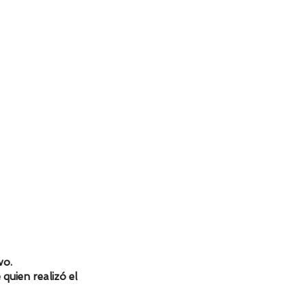
M
L
XL
XXL
68,5
71,5
71,5
74
55
63,4
64
67
as en centímetros.
vo.
 quien realizó el