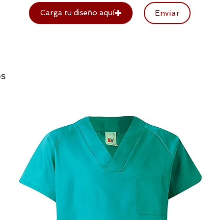
Carga tu diseño aquí
Enviar
os