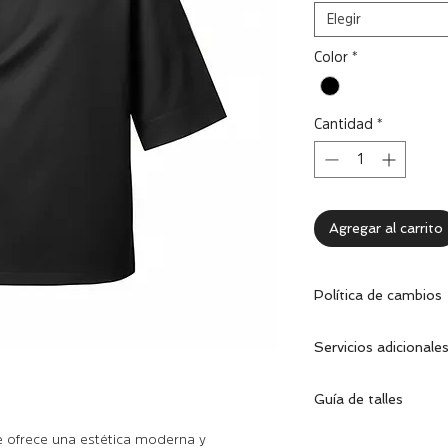
Elegir
Color
*
Cantidad
*
Agregar al carrito
Política de cambios
Dentro de los 30 dí
Servicios adicionale
cambiar la prenda 
excelentes condicion
Se puede personaliz
correspondiente.
Guía de talles
empresa.
Realizamos bordado
Encontrá tu talle:
mi
 ofrece una estética moderna y