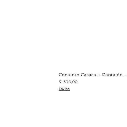
Conjunto Casaca + Pantalón -
Precio
$ 1.390,00
Envíos
CONTACTO