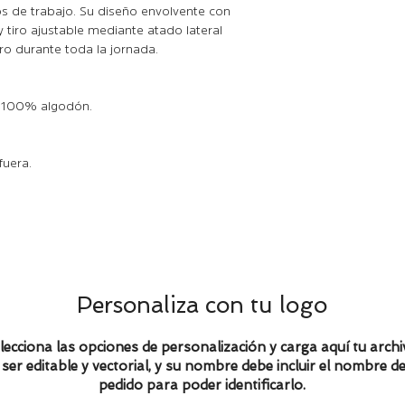
os de trabajo. Su diseño envolvente con
tiro ajustable mediante atado lateral
S
o durante toda la jornada.
Pech
67
o
a 100% algodón.
Largo
51
fuera.
Medidas contemplad
Personaliza con tu logo
lecciona las opciones de personalización y carga aquí tu archi
ser editable y vectorial, y su nombre debe incluir el nombre de
pedido para poder identificarlo.