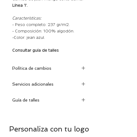
Línea 'I'.
Características:
- Peso completo: 237 gr/m2.
- Composición: 100% algodón.
- Color: jean azul.
Consultar guía de talles
Política de cambios
Dentro de los 30 días de efectuada
Servicios adicionales
la compra, podrá cambiar la prenda
encontrándose la misma en
Se puede personalizar con su
excelentes condiciones con su
Guía de talles
nombre o logo de la empresa.
etiqueta y factura correspondiente.
Realizamos bordados y
Encontrá tu talle:
mirá como medirte
estampados.
Personaliza con tu logo
S
M
L
XL
XXL