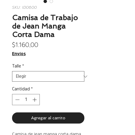
SKU: ID0600
Camisa de Trabajo
de Jean Manga
Corta Dama
Precio
$ 1.160,00
Envíos
Talle
*
Cantidad
*
Agregar al carrito
Camisa de jean manga corta dama.