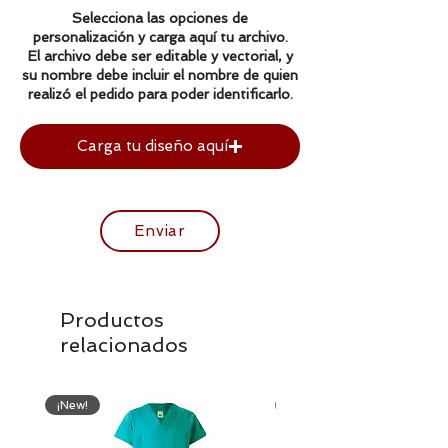
Pecho
48
51
53
56
58
Selecciona las opciones de
personalización y carga aquí tu archivo.
Largo
63
65
66
67
69
El archivo debe ser editable y vectorial, y
su nombre debe incluir el nombre de quien
realizó el pedido para poder identificarlo.
Medidas contempladas en
centímetros.
Carga tu diseño aquí
Enviar
Productos
relacionados
¡New!
¡New!