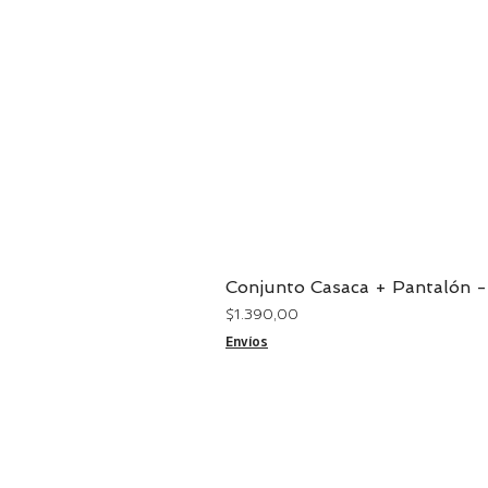
Conjunto Casaca + Pantalón -
Precio
$ 1.390,00
Envíos
CONTACTO