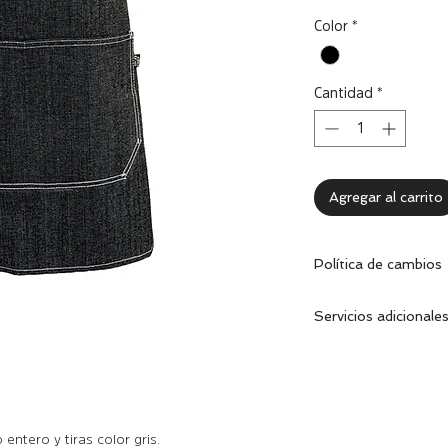
Color
*
Cantidad
*
Agregar al carrito
Política de cambios
Dentro de los 30 dí
Servicios adicionale
cambiar la prenda 
excelentes condicion
Se puede personaliz
correspondiente.
empresa.
Realizamos bordado
 entero y tiras color gris.