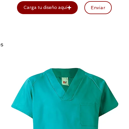
Carga tu diseño aquí
Enviar
os