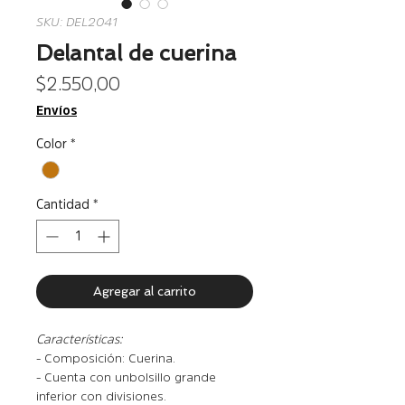
SKU: DEL2041
Delantal de cuerina
Precio
$ 2.550,00
Envíos
Color
*
Cantidad
*
Agregar al carrito
Características:
- Composición: Cuerina.
- Cuenta con un bolsillo grande
inferior con divisiones.