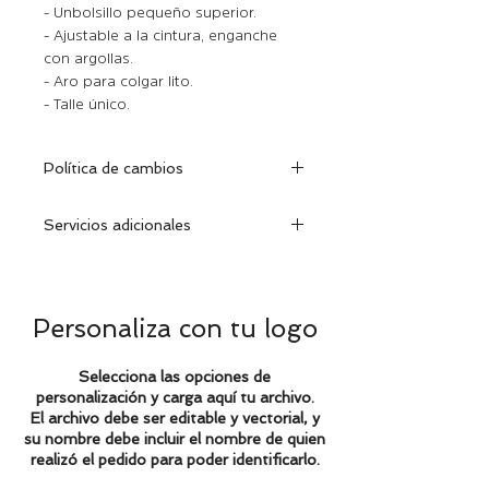
- Un bolsillo pequeño superior.
- Ajustable a la cintura, enganche
con argollas.
- Aro para colgar lito.
- Talle único.
Política de cambios
Dentro de los 30 días de efectuada
Servicios adicionales
la compra, podrá cambiar la prenda
encontrándose la misma en
Consulte por modificaciones a
excelentes condiciones con su
medida y talles especiales.
etiqueta y factura correspondiente.
Se puede personalizar con su
Personaliza con tu logo
nombre o logo de la empresa.
Realizamos grabados láser en cuero
Selecciona las opciones de
y cuerina.
personalización y carga aquí tu archivo.
El archivo debe ser editable y vectorial, y
su nombre debe incluir el nombre de quien
realizó el pedido para poder identificarlo.