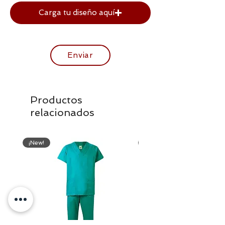
Carga tu diseño aquí
Enviar
Productos
relacionados
¡New!
¡New!