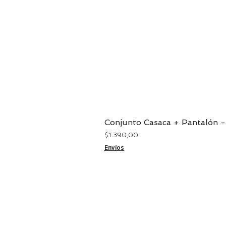
Conjunto Casaca + Pantalón -
Precio
$ 1.390,00
Envíos
CONTACTO
29244234 - 099864853