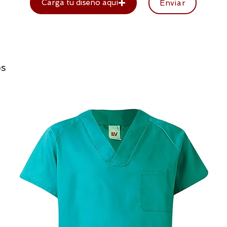
Carga tu diseño aquí
Enviar
os