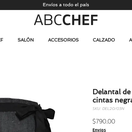
ABC
CHEF
F
SALÓN
ACCESORIOS
CALZADO
Delantal de
cintas negr
SKU: DEL20/03N
Precio
$ 790,00
Envíos