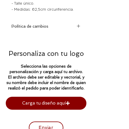
- Talle único.
- Medidas: 62,5cm circunferencia.
Política de cambios
Dentro de los 30 días de efectuada
la compra, podrá cambiar la prenda
encontrándose la misma en
Personaliza con tu logo
excelentes condiciones con su
etiqueta y factura correspondiente.
Selecciona las opciones de
personalización y carga aquí tu archivo.
El archivo debe ser editable y vectorial, y
su nombre debe incluir el nombre de quien
realizó el pedido para poder identificarlo.
Carga tu diseño aquí
Enviar