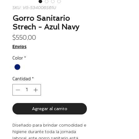
SKU: VG-534006S61U
Gorro Sanitario
Strech - Azul Navy
Precio
$ 550,00
Envíos
Color
*
Cantidad
*
Agregar al carrito
Diseñado para brindar comodidad e
higiene durante toda la jornada
laboral, este gorro sanitario está