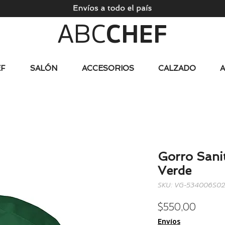
ABC
CHEF
F
SALÓN
ACCESORIOS
CALZADO
Gorro Sanit
Verde
SKU: VG-534006S0
Precio
$ 550,00
Envíos