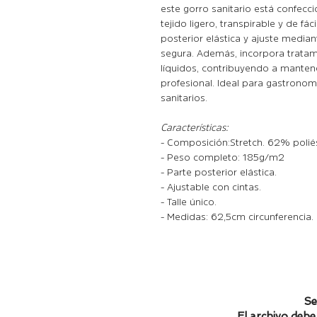
este gorro sanitario está confecc
tejido ligero, transpirable y de f
posterior elástica y ajuste media
segura. Además, incorpora tratam
líquidos, contribuyendo a manten
profesional. Ideal para gastronomí
sanitarios.
Características:
- Composición: Stretch. 62% poli
- Peso completo: 185 g/m2
- Parte posterior elástica.
- Ajustable con cintas.
- Talle único.
- Medidas: 62,5cm circunferencia.
Se
El archivo debe 