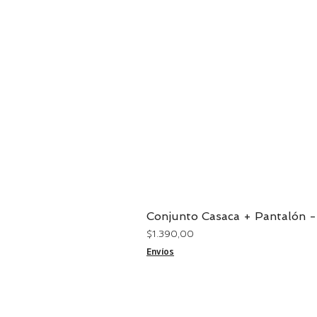
Conjunto Casaca + Pantalón -
Precio
$ 1.390,00
Envíos