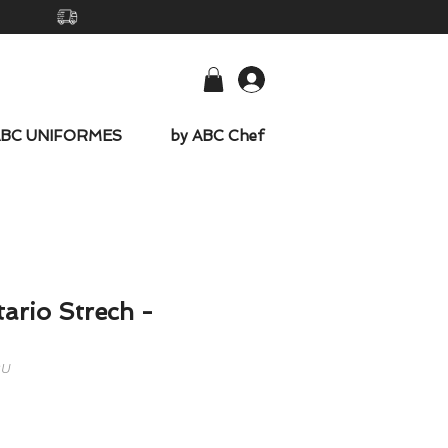
-
ABC UNIFORMES
by ABC Chef
ario Strech -
2U