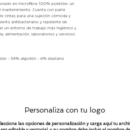
ionado en microfibra 100% poliéster, un
ácil mantenimiento. Cuenta con parte
nte cintas para una sujeción cómoda y
iento antibacteriano y repelente de
er un entorno de trabajo más higiénico y
a, alimentación, laboratorios y servicios
éster - 34% algodón - 4% elastano
Personaliza con tu logo
lecciona las opciones de personalización y carga aquí tu archi
ser editable y vectorial, y su nombre debe incluir el nombre de