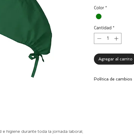
Color
*
Cantidad
*
Agregar al carrito
Política de cambios
Dentro de los 30 dí
cambiar la prenda 
excelentes condicion
correspondiente.
e higiene durante toda la jornada laboral,