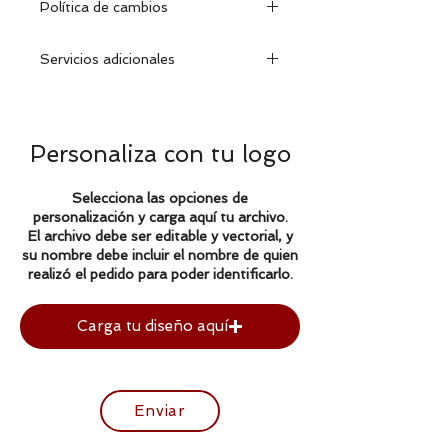
Política de cambios
Dentro de los 30 días de efectuada
Servicios adicionales
la compra, podrá cambiar la prenda
encontrándose la misma en
Se puede personalizar con su
excelentes condiciones con su
nombre o logo de la empresa.
etiqueta y factura correspondiente.
Realizamos bordados y
Personaliza con tu logo
estampados.
Selecciona las opciones de
personalización y carga aquí tu archivo.
El archivo debe ser editable y vectorial, y
su nombre debe incluir el nombre de quien
realizó el pedido para poder identificarlo.
Carga tu diseño aquí
Enviar