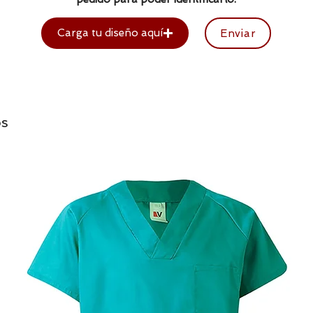
Carga tu diseño aquí
Enviar
os