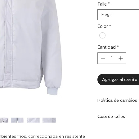
Talle
*
Elegir
Color
*
Cantidad
*
Agregar al carrito
Política de cambios
Dentro de los 30 dí
Guía de talles
cambiar la prenda 
excelentes condicion
correspondiente.
S
M
ientes fríos, confeccionada en resistente