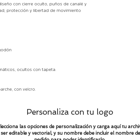
diseño con cierre oculto, puños de canalé y
Pec
60
64
ad, protección y libertad de movimiento
ho
Larg
66,
68,
o
8
Medidas contemplad
lgodón
máticos, ocultos con tapeta.
 parche, con velcro.
Personaliza con tu logo
lecciona las opciones de personalización y carga aquí tu archi
ser editable y vectorial, y su nombre debe incluir el nombre de
pedido para poder identificarlo.