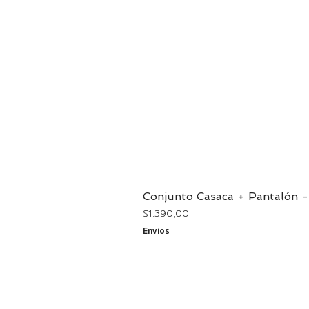
Conjunto Casaca + Pantalón -
Precio
$ 1.390,00
Envíos
CONTACTO