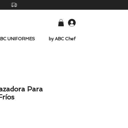
-
ABC UNIFORMES
by ABC Chef
azadora Para
Fríos
io