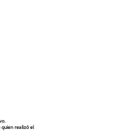
64
72
76
80
7
70,6
72,5
74,4
76,3
as en centímetros.
vo.
 quien realizó el