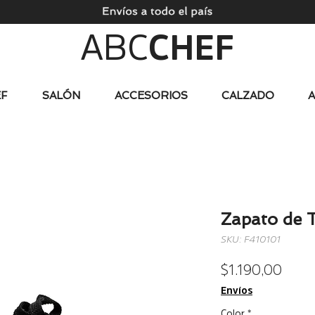
ABC
CHEF
F
SALÓN
ACCESORIOS
CALZADO
Zapato de 
SKU: F410101
Preci
$ 1.190,00
Envíos
Color
*