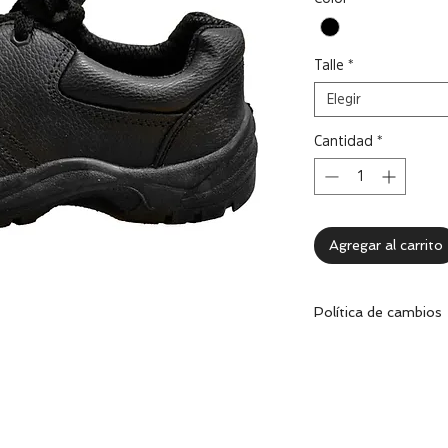
Talle
*
Elegir
Cantidad
*
Agregar al carrito
Política de cambios
Dentro de los 30 dí
cambiar la prenda 
excelentes condicion
correspondiente.