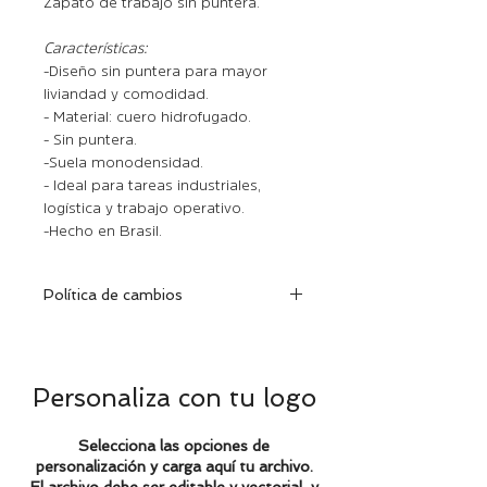
Zapato de trabajo sin puntera.
Características:
- Diseño sin puntera para mayor
liviandad y comodidad.
- Material: cuero hidrofugado.
- Sin puntera.
- Suela monodensidad.
- Ideal para tareas industriales,
logística y trabajo operativo.
- Hecho en Brasil.
Política de cambios
Dentro de los 30 días de efectuada
la compra, podrá cambiar la prenda
encontrándose la misma en
Personaliza con tu logo
excelentes condiciones con su
etiqueta y factura correspondiente.
Selecciona las opciones de
personalización y carga aquí tu archivo.